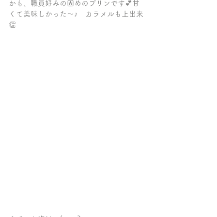
かも、職員好みの固めのプリンです💕甘
くて美味しかった～♪　カラメルも上出来
👏