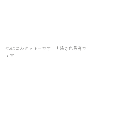
👈はにわクッキーです！！焼き色最高で
す☆