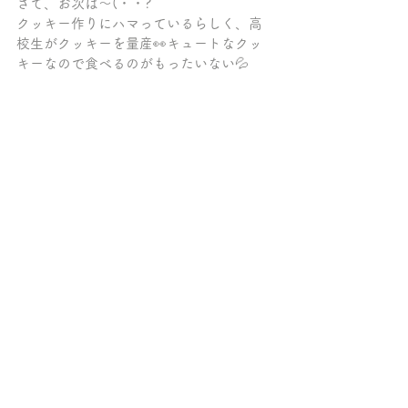
さて、お次は～(・・?
クッキー作りにハマっているらしく、高
校生がクッキーを量産👀キュートなクッ
キーなので食べるのがもったいない💦