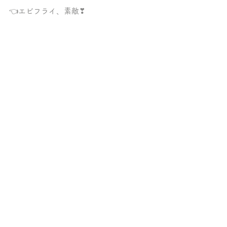
👈エビフライ、素敵❣