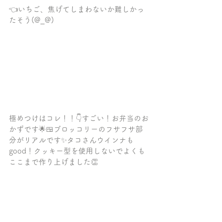
👈いちご、焦げてしまわないか難しかっ
たそう(@_@)
極めつけはコレ！！👇すごい！お弁当のお
かずです🌟🍱ブロッコリーのフサフサ部
分がリアルです✨タコさんウインナも
good！クッキー型を使用しないでよくも
ここまで作り上げました👏