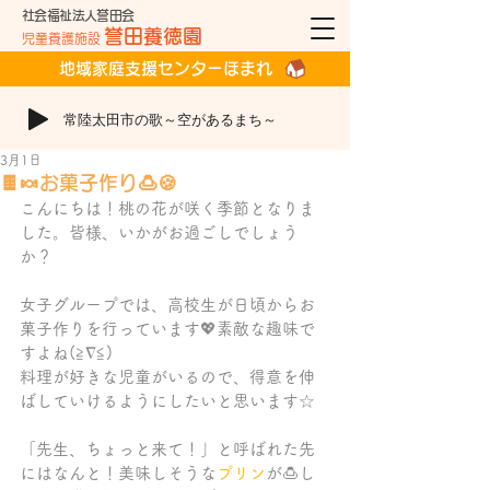
社会福祉法人誉田会
誉田養徳園
児童養護施設
地域家庭支援センターほまれ
常陸太田市の歌～空があるまち～
3月1日
🍫🍬お菓子作り🍮🍪
こんにちは！桃の花が咲く季節となりま
した。皆様、いかがお過ごしでしょう
か？
女子グループでは、高校生が日頃からお
菓子作りを行っています💖素敵な趣味で
すよね(≧∇≦)
料理が好きな児童がいるので、得意を伸
ばしていけるようにしたいと思います☆
「先生、ちょっと来て！」と呼ばれた先
にはなんと！美味しそうな
プリン
が🍮し