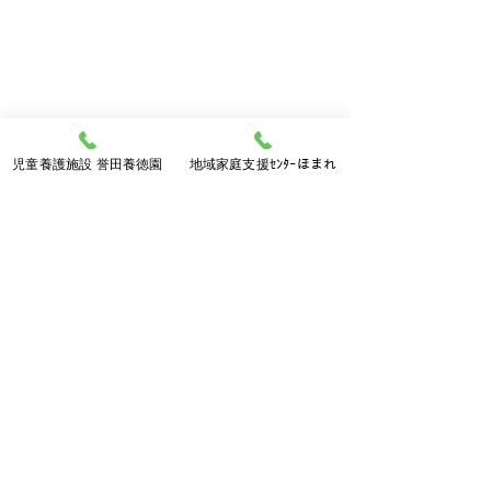
児童養護施設 誉田養徳園
地域家庭支援ｾﾝﾀｰほまれ
可愛い型で素敵なクッキーの出来上がり♫
美味しかったです🍀
次回は、シュークリームやパンを作りた
い！と言っている児童がおりますので、
乞うご期待😀　そんな日常の出来事でし
た♬