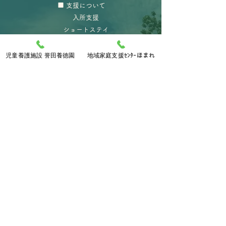
​■
支援について
入所支援
ショートステイ
里親支援
​
実習生の受入
児童養護施設 誉田養徳園
地域家庭支援ｾﾝﾀｰほまれ
■
地域家庭支援センターほまれ
■
事業報告
■ 第三者評価
■
リンク
■
お問い合わせ
社会福祉法人誉田会
誉田養徳園
児童養護施設
〒313-0003
茨城県常陸太田市瑞龍町1425番地
TEL.0294-72-3415
FAX.0294-72-4425
プライバシーポリシー