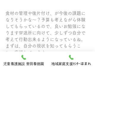
食材の管理や後片付け、が今後の課題に
なりそうかな～？予算も考えながら体験
してもらっているので、良いお勉強にな
ります💯退所に向けて、少しずつ自分で
考えて行動出来るようになっているね。
まずは、自分の現状を知ってもらうこ
と。応援しています。
児童養護施設 誉田養徳園
地域家庭支援ｾﾝﾀｰほまれ
コメント
コメントを追加…
誉田会からのお知らせ