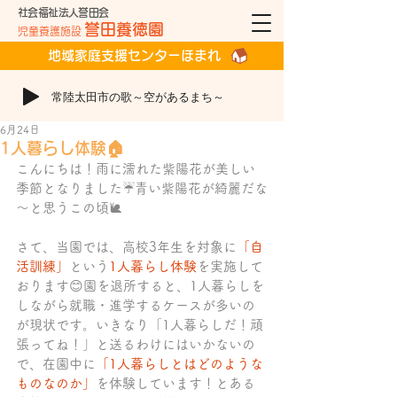
社会福祉法人誉田会
誉田養徳園
児童養護施設
地域家庭支援センターほまれ
常陸太田市の歌～空があるまち～
6月24日
1人暮らし体験🏠
こんにちは！雨に濡れた紫陽花が美しい
季節となりました☔青い紫陽花が綺麗だな
～と思うこの頃🐌
さて、当園では、高校3年生を対象に
「自
活訓練」
という
1人暮らし体験
を実施して
おります😊園を退所すると、1人暮らしを
しながら就職・進学するケースが多いの
が現状です。いきなり「1人暮らしだ！頑
張ってね！」と送るわけにはいかないの
で、在園中に
「1人暮らしとはどのような
ものなのか」
を体験しています！とある