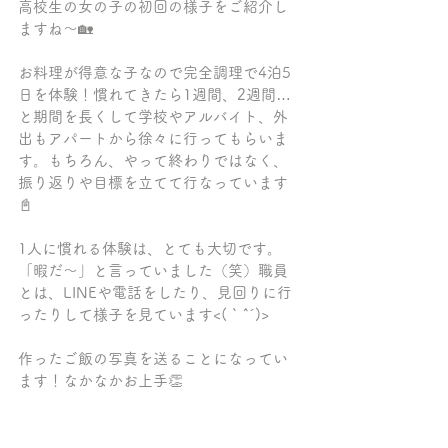
高校生の女の子の初回の様子をご紹介し
ますね～🏡
お料理が得意な子なので完全調理で4泊5
日を体験！慣れてきたら1週間、2週間…
と期間を長くして学校やアルバイト、外
出もアパートから徐々に行ってもらいま
す。もちろん、やって終わりではなく、
振り返りや目標を立てて行なっています
📓
1人に慣れる体験は、とても大切です。
「暇だ～」と言っていました（笑）職員
とは、LINEや電話をしたり、見回りに行
ったりして様子を見ています<(｀^´)>
作ったご飯の写真を送ることになってい
ます！なかなかお上手👏