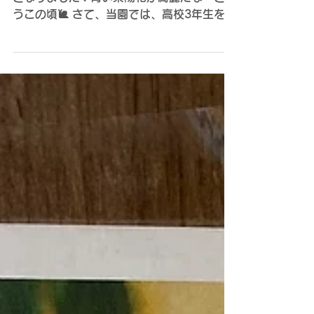
1人暮らし体験🏠
こんにちは！雨に濡れた紫陽花が美しい季節
となりました☔青い紫陽花が綺麗だな～と思
うこの頃🐌 さて、当園では、高校3年生を対
象に「自活訓練」という1人暮らし体験を実
施しております😊園を退所すると、1人暮ら
しをしながら就職・進学するケースが多いの
が現状です。いきなり「1人暮らしだ！頑張
ってね！」と送るわけにはいかないので、在
園中に「1人暮らしとはどのようなものなの
か」を体験しています！とある高校生の女の
子の初回の様子をご紹介しますね～🏡 お料
理が得意な子なので完全調理で4泊5日を体
験！慣れてきたら1週間、2週間…と期間を
長くして学校やアルバイト、外出もアパート
から徐々に行ってもらいます。もちろん、や
って終わりではなく、振り返りや目標を立て