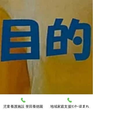
児童養護施設 誉田養徳園
地域家庭支援ｾﾝﾀｰほまれ