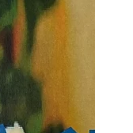
て行なっています📓 1人に慣れる体験は、と
ても大切です。「暇だ～」と言っていました
（笑）職員とは、LINEや電話をしたり、見
回りに行ったりして様子を見ています<(｀^
´)> 作ったご飯の写真を送ることになってい
ます！なかなかお上手👏 👈すごいですね！
規則正しい生活をしながら家事もやるのは大
変だけど、頑張っ