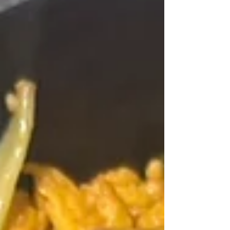
ている当施設長の開会宣言で当日は始まりま
した👏会場は水戸市にある京成ホテルで、1
都10県より300人の参加者が集まりました
☆ 今大会のテーマは「次の時代を見据え
て」です。 👇茨城県の児童養護施設職員が
係として大活躍しております(≧∇≦) 1日目
は、セッション１（全国児童養護施設を語り
合う）・セッション２（関東ブロック児童養
護施設協議会を語り合う）・セッション
3（茨城県児童養護施設協議会の現状、課
題、在り方について語り合う）がテーマ。現
状の児童養護施設の課題を整理、対応策につ
いて考え、検討し、各協議会が団体としての
存在意義を共有し、中長期を見据え今後の事
業展開や予算要望について考えていきます
✍その為には、まずは自分たちが属してい
る組織を理解しなければなりませんね。...