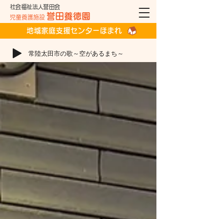
社会福祉法人誉田会
誉田養徳園
児童養護施設
地域家庭支援センターほまれ
常陸太田市の歌～空があるまち～