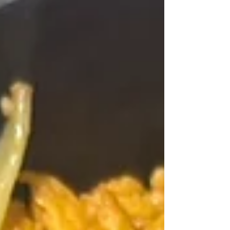
した👏会場は水戸市にある京成ホテルで、1
都10県より300人の参加者が集まりました
☆ 今大会のテーマは「次の時代を見据え
て」です。 👇茨城県の児童養護施設職員が
係として大活躍しております(≧∇≦) 1日目
は、セッション１（全国児童養護施設を語り
合う）・セッション２（関東ブロック児童養
護施設協議会を語り合う）・セッション
3（茨城県児童養護施設協議会の現状、課
題、在り方について語り合う）がテーマ。現
状の児童養護施設の課題を整理、対応策につ
いて考え、検討し、各協議会が団体としての
存在意義を共有し、中長期を見据え今後の事
業展開や予算要望について考えていきます
✍その為には、まずは自分たちが属してい
る組織を理解しなければなりませんね。...