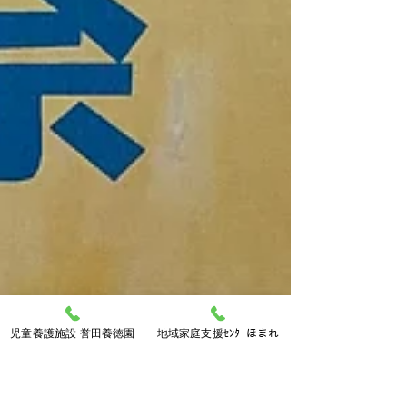
児童養護施設 誉田養徳園
地域家庭支援ｾﾝﾀｰほまれ