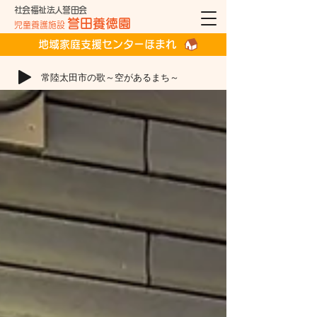
社会福祉法人誉田会
誉田養徳園
児童養護施設
地域家庭支援センターほまれ
常陸太田市の歌～空があるまち～