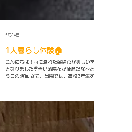
6月24日
1人暮らし体験🏠
こんにちは！雨に濡れた紫陽花が美しい季節
となりました☔青い紫陽花が綺麗だな～と思
うこの頃🐌 さて、当園では、高校3年生を対
象に「自活訓練」という1人暮らし体験を実
施しております😊園を退所すると、1人暮ら
しをしながら就職・進学するケースが多いの
が現状です。いきなり「1人暮らしだ！頑張