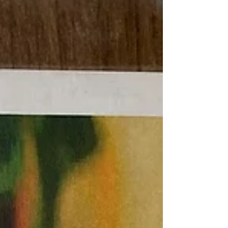
ってね！」と送るわけにはいかないので、在
園中に「1人暮らしとはどのようなものなの
か」を体験しています！とある高校生の女の
子の初回の様子をご紹介しますね～🏡 お料
理が得意な子なので完全調理で4泊5日を体
験！慣れてきたら1週間、2週間…と期間を
長くして学校やアルバイト、外出もアパート
から徐々に行ってもらいます。もちろん、や
って終わりではなく、振り返りや目標を立て
て行なっています📓 1人に慣れる体験は、と
ても大切です。「暇だ～」と言っていました
（笑）職員とは、LINEや電話をしたり、見
回りに行ったりして様子を見ています<(｀^
´)> 作ったご飯の写真を送ることになってい
ます！なかなかお上手👏 👈すごいですね！
規則正しい生活をしながら家事もやるのは大
変だけど、頑張っ