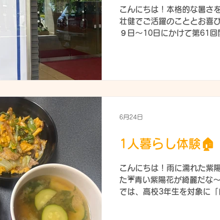
こんにちは！本格的な暑さ
壮健でご活躍のこととお喜び
９日～10日にかけて第61
究協議会が茨城県で開催され
目の大会ぶりの茨城での開
設協議会の会長を務めてい
は始まりました👏会場は水
10県より300人の参加者
ーマは「次の時代を見据えて
護施設職員が係として大活躍し
6月24日
は、セッション１（全国児
ッション２（関東ブロック
1人暮らし体験🏠
う）・セッション3（茨城県
課題、在り方について語り
こんにちは！雨に濡れた紫
養護施設の課題を整理、対
た☔青い紫陽花が綺麗だな～
各協議会が団体としての存
では、高校3年生を対象に「
据え今後の事業展開や予算
体験を実施しております😊
✍その為には、まずは自分
しながら就職・進学するケ