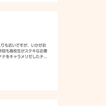
生 ジャガイモ収穫祭、気合い
イトのシフトを入れないよう
 ) さすがです👏 たくさん
イモには、マヨネーズorバ
色々ありますよね☆好みの味付
 大量にあったジャガイモは、
まいました💦よく食べられ
モ収穫祭かな～？天気が晴れる
入りも近いですが、いかがお
祭は、施設だからこそ、集団で和
今回も高校生がステキなお菓
出来るのが良いポイント
バナナをキャラメリゼしたチョ
すごい👀お店屋さんみたいで
トケーキ🍫ホイップがセンス
リームが溶けてしまい、大変だっ
る程の気合いの入れっぷりで
愛いクッキーです👏職員のお
∀｀ )くっついていて可愛いで
≧∇≦)食べるのがもったいない
∀；)職員や幼児さんに、見せて