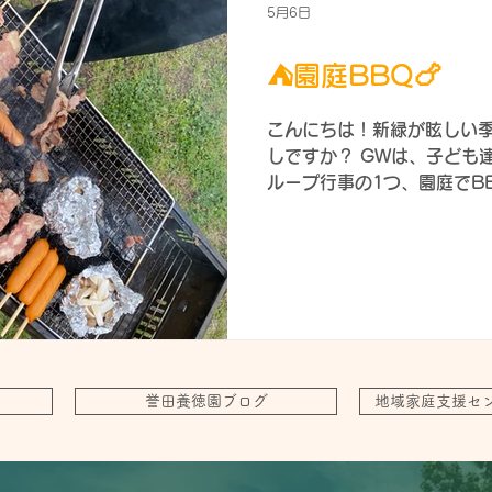
回ってくれました♬ 👇お
5月6日
正直、このようなものを児
お弁当を作りたくないなぁと
⛺園庭BBQ🍗
ほぼ使用していません(@_
は、挑戦し続けます(￣ー￣
こんにちは！新緑が眩しい
は、掲載不可になりま～す
しですか？ GWは、子ども

ループ行事の1つ、園庭でB
おいしそう�
☆ 食材は、近くのスーパー
べたいものを購入しました～
なで協力して行ないました
焼きます🔥 👇美味しそう～
) 食べ盛りの子ども達はいっ
緒にピース✌ 園庭で食べる焼
配でしたが無事に実施出来まし
盛大に野菜を芝生に巻き散ら
誉田養徳園ブログ
地域家庭支援セ
ば職人への道のりはまだまだか
ロ焼きたい！ 焼きそばま
生肉の近くに置かないで！