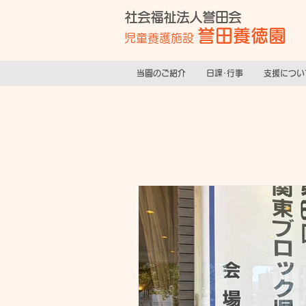
社会福祉法人誉田会
誉田養徳園
児童養護施設
当園のご紹介
日課･行事
支援につい