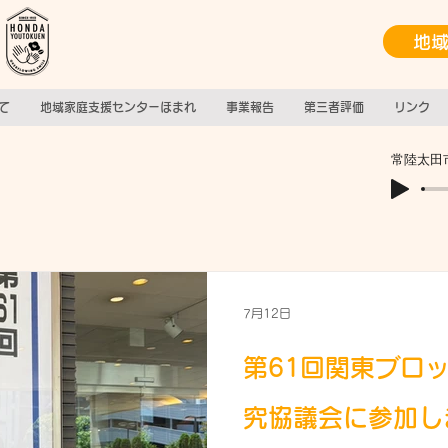
地
て
地域家庭支援センターほまれ
事業報告
第三者評価
リンク
常陸太田
7月12日
第61回関東ブロ
究協議会に参加し