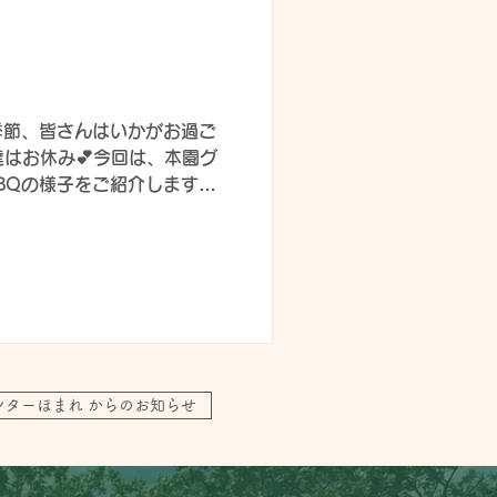
弁当も自分で作っていました❣
童が作ってしまうと、職員は
思ってしまいます(笑)冷食を
@) しかし、不器用な職員
) 職員が作ったお弁当の写真
季節、皆さんはいかがお過ご

達はお休み💕今回は、本園グ

BQの様子をご紹介しますね
で買い物！値段を見ながら食
🚙 準備＆後片付けは、みん
さすがです❣ 早速、お肉を
🍗 お肉ばっかりですね( ´∀｀
ぱい食べます💖 👈お肉と一
肉、最高ですね😀 天気が心
た～💦 👈焼きそば担当！
かしていました(笑) 焼きそ
ンターほまれ からのお知らせ
…(´;ω;｀) 早くマシュマ
だ～？ カニカマは僕の！
等のわちゃわちゃ具合はバッ