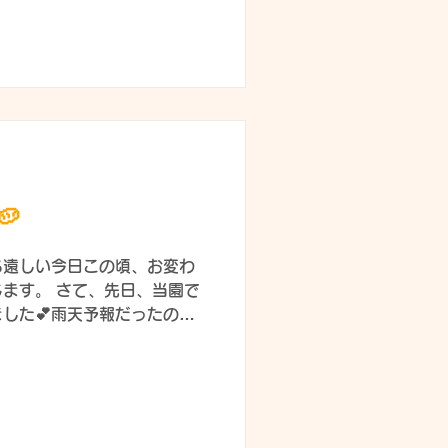
.
ってね！」と送るわけにはい
暮らしとはどのようなものな
とある高校生の女の子の初回
 お料理が得意な子なので完
れてきたら1週間、2週間…と
バイト、外出もアパートから
もちろん、やって終わりでは
て行なっています📓 1人に
です。「暇だ～」と言ってい

NEや電話をしたり、見回りに
<(｀^´)> 作ったご飯の写
ち遠しい今日この頃、お変わ
なかなかお上手👏 👈すご
ます。 さて、先日、当園で
をしながら家事もやるのは大
した💕雨天予報だったので
しました💦 👈今回は、ジ
ナルの方から「柚子みそ」を
とっても相性抜群でした💖美
下さり、ありがとうございま
ウキで貰う幼児さん♬いくつ食