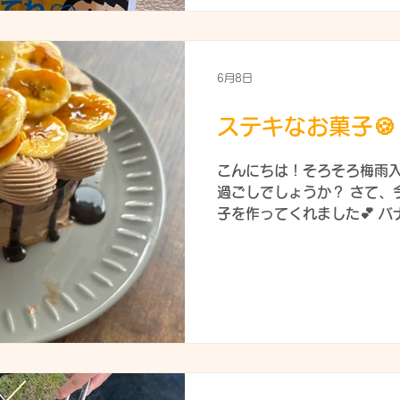
べられるかな～？ 👈高校
が入っていたので、アルバ
にしてくれていました( ´∀｀
食べられたかな？？ ジャガ
6月8日
ターor塩orバター醤油…
けでたくさん食べる子も👀
ステキなお菓子🍪
あっという間になくなってし
たね💯 次回は、サツマイ
こんにちは！そろそろ梅雨
と良いね(`･ω･´)b 収穫
過ごしでしょうか？ さて、
気あいあいとした雰囲気で
子を作ってくれました💕 
コレートケーキです🍰す、
す！👇 こちらはチョコレー
の良さを感じます😀👇ク
たそう。ケーキ台を購入す
す！ お次は…キュート💖可
ススメは…ニワトリです( ´
すよね🍀カメさんも可愛い(
です☆器用で羨ましい( ；