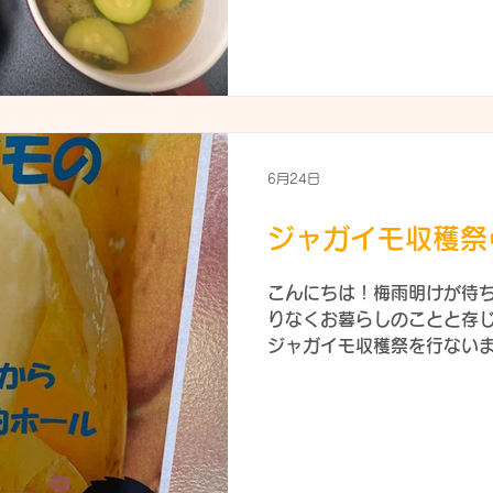
しなければなりませんね。..
きなり「1人暮らしだ！頑張
かないので、在園中に「1人
のか」を体験しています！
の様子をご紹介しますね～
全調理で4泊5日を体験！慣
期間を長くして学校やアル
徐々に行ってもらいます。
6月24日
なく、振り返りや目標を立て
慣れる体験は、とても大切
ジャガイモ収穫祭
ました（笑）職員とは、LI
行ったりして様子を見ています
こんにちは！梅雨明けが待
真を送ることになっています！
りなくお暮らしのことと存じ
いですね！規則正しい生活
ジャガイモ収穫祭を行ないま
変だけど、頑張っ
残念ながら多目的ホールで実施
ャガイモのプロフェッショ
頂きました！ ジャガイモと
味しいジャガイモを育てて
す🙇 👇ジャガイモをウキ