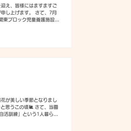
を迎え、皆様にはますますご
申し上げます。 さて、7月
回関東ブロック児童養護施設研
ました。実はＨ26年の50回
催となり、茨城県児童養護施
る当施設長の開会宣言で当日
戸市にある京成ホテルで、1都
が集まりました☆ 今大会のテ
」です。 👇茨城県の児童養
ております(≧∇≦) 1日目
童養護施設を語り合う）・セ
児童養護施設協議会を語り合
児童養護施設協議会の現状、
合う）がテーマ。現状の児童
陽花が美しい季節となりまし
応策について考え、検討し、
と思うこの頃🐌 さて、当園
在意義を共有し、中長期を見
自活訓練」という1人暮らし
要望について考えていきます
園を退所すると、1人暮らしを
たちが属している組織を理解
ースが多いのが現状です。い